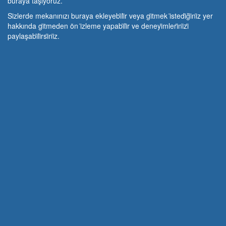
buraya taşıyoruz.
Si̇zlerde mekanınızı buraya ekleyebi̇li̇r veya gi̇tmek i̇stedi̇ği̇ni̇z yer
hakkında gi̇tmeden ön i̇zleme yapabi̇li̇r ve deneyi̇mleri̇ni̇zi̇
paylaşabi̇li̇rsi̇ni̇z.