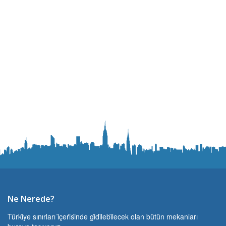
Ne Nerede?
Türki̇ye sınırları i̇çeri̇si̇nde gi̇di̇lebi̇lecek olan bütün mekanları