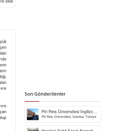
ere ekle
üyük
eçen
ılan
inde
ının
arın
iği,
lan
evre
Son Gönderilenler
evre
Piri Reis Üniversitesi İngilizce
açan
Piri Reis Üniversitesi, İstanbul, Türkiye
Hazırlık Bölümü
ulup
Hanönü Şehit Faruk Karagöz