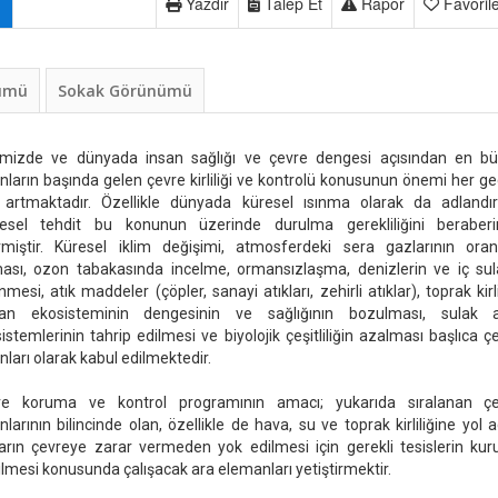
Yazdır
Talep Et
Rapor
Favoril
nümü
Sokak Görünümü
emizde ve dünyada insan sağlığı ve çevre dengesi açısından en b
nların başında gelen çevre kirliliği ve kontrolü konusunun önemi her g
artmaktadır. Özellikle dünyada küresel ısınma olarak da adlandır
resel tehdit bu konunun üzerinde durulma gerekliliğini beraber
rmiştir. Küresel iklim değişimi, atmosferdeki sera gazlarının oran
ası, ozon tabakasında incelme, ormansızlaşma, denizlerin ve iç sul
enmesi, atık maddeler (çöpler, sanayi atıkları, zehirli atıklar), toprak kirlil
an ekosisteminin dengesinin ve sağlığının bozulması, sulak a
istemlerinin tahrip edilmesi ve biyolojik çeşitliliğin azalması başlıca ç
nları olarak kabul edilmektedir.
re koruma ve kontrol programının amacı; yukarıda sıralanan ç
nlarının bilincinde olan, özellikle de hava, su ve toprak kirliliğine yol 
ların çevreye zarar vermeden yok edilmesi için gerekli tesislerin kur
tilmesi konusunda çalışacak ara elemanları yetiştirmektir.