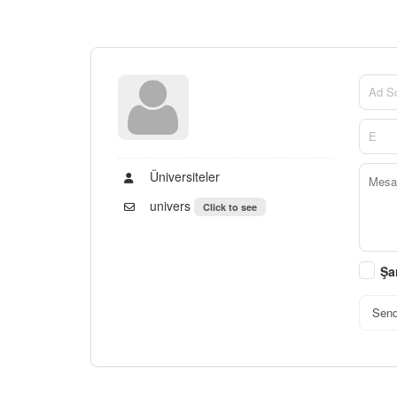
Üniversiteler
univers
Click to see
Şa
Sen