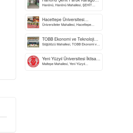
Hanönü, Hanönü Mahallesi, ŞEHİT
Yatılı Bölge Ortaokulu
fARUK KARAGÖZ İLKOKULU, Yücel
Sokak, Kastamonu, Türkiye
Hacettepe Üniversitesi
Üniversiteler Mahallesi, Hacettepe
Biyomekanik Laboratuvarı
Üniversitesi Spor Bilimleri Ve Teknolojisi
Yo, Çankaya/Ankara, Türkiye
TOBB Ekonomi ve Teknoloji
Söğütözü Mahallesi, TOBB Ekonomi ve
Üniversitesi
Teknoloji Üniversitesi, Söğütözü
Caddesi, Ankara, Türkiye
Yeni Yüzyıl Üniversitesi İktisadi
Maltepe Mahallesi, Yeni Yüzyıl
ve İdari Bilimler Fakültesi
Üniversitesi, İstanbul, Türkiye