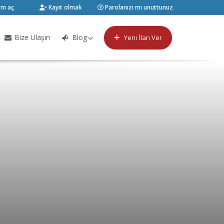
m aç
Kayıt olmak
Parolanızı mı unuttunuz
Bize Ulaşın
Blog
Yeni İlan Ver