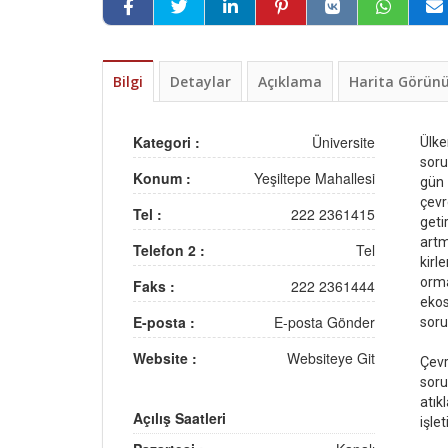
Bilgi
Detaylar
Açıklama
Harita Görü
Kategori :
Üniversite
Ülk
soru
Konum :
Yeşiltepe Mahallesi
gün 
çev
Tel :
222 2361415
geti
artm
Telefon 2 :
Tel
kirl
orm
Faks :
222 2361444
ekos
E-posta :
E-posta Gönder
soru
Website :
Websiteye Git
Çev
soru
atık
Açılış Saatleri
işle