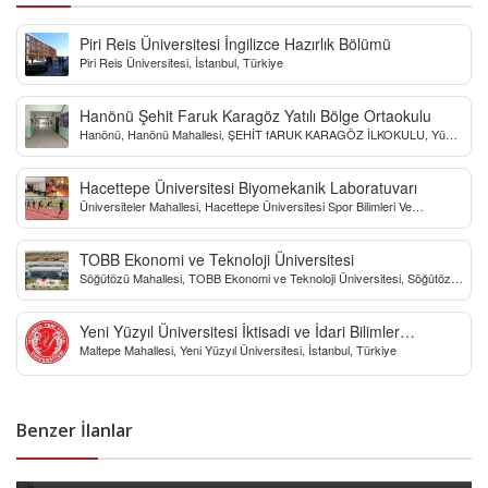
Piri Reis Üniversitesi İngilizce Hazırlık Bölümü
Piri Reis Üniversitesi, İstanbul, Türkiye
Hanönü Şehit Faruk Karagöz Yatılı Bölge Ortaokulu
Hanönü, Hanönü Mahallesi, ŞEHİT fARUK KARAGÖZ İLKOKULU, Yücel
Sokak, Kastamonu, Türkiye
Hacettepe Üniversitesi Biyomekanik Laboratuvarı
Üniversiteler Mahallesi, Hacettepe Üniversitesi Spor Bilimleri Ve
Teknolojisi Yo, Çankaya/Ankara, Türkiye
TOBB Ekonomi ve Teknoloji Üniversitesi
Söğütözü Mahallesi, TOBB Ekonomi ve Teknoloji Üniversitesi, Söğütözü
Caddesi, Ankara, Türkiye
Yeni Yüzyıl Üniversitesi İktisadi ve İdari Bilimler
Maltepe Mahallesi, Yeni Yüzyıl Üniversitesi, İstanbul, Türkiye
Fakültesi
Benzer İlanlar