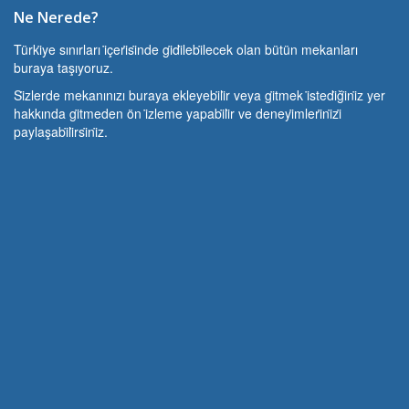
Ne Nerede?
Türki̇ye sınırları i̇çeri̇si̇nde gi̇di̇lebi̇lecek olan bütün mekanları
buraya taşıyoruz.
Si̇zlerde mekanınızı buraya ekleyebi̇li̇r veya gi̇tmek i̇stedi̇ği̇ni̇z yer
hakkında gi̇tmeden ön i̇zleme yapabi̇li̇r ve deneyi̇mleri̇ni̇zi̇
paylaşabi̇li̇rsi̇ni̇z.