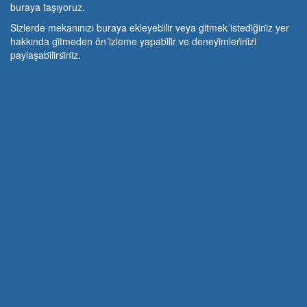
buraya taşıyoruz.
Si̇zlerde mekanınızı buraya ekleyebi̇li̇r veya gi̇tmek i̇stedi̇ği̇ni̇z yer
hakkında gi̇tmeden ön i̇zleme yapabi̇li̇r ve deneyi̇mleri̇ni̇zi̇
paylaşabi̇li̇rsi̇ni̇z.