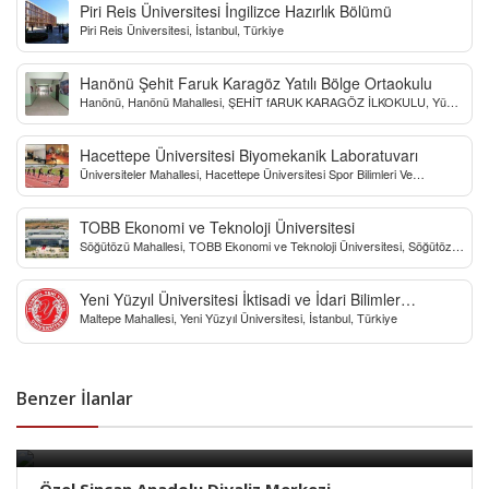
Piri Reis Üniversitesi İngilizce Hazırlık Bölümü
Piri Reis Üniversitesi, İstanbul, Türkiye
Hanönü Şehit Faruk Karagöz Yatılı Bölge Ortaokulu
Hanönü, Hanönü Mahallesi, ŞEHİT fARUK KARAGÖZ İLKOKULU, Yücel
Sokak, Kastamonu, Türkiye
Hacettepe Üniversitesi Biyomekanik Laboratuvarı
Üniversiteler Mahallesi, Hacettepe Üniversitesi Spor Bilimleri Ve
Teknolojisi Yo, Çankaya/Ankara, Türkiye
TOBB Ekonomi ve Teknoloji Üniversitesi
Söğütözü Mahallesi, TOBB Ekonomi ve Teknoloji Üniversitesi, Söğütözü
Caddesi, Ankara, Türkiye
Yeni Yüzyıl Üniversitesi İktisadi ve İdari Bilimler
Maltepe Mahallesi, Yeni Yüzyıl Üniversitesi, İstanbul, Türkiye
Fakültesi
Benzer İlanlar