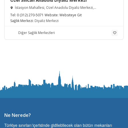
Özel Sincan Anadolu Diyaliz Merkezi
İstasyon Mahallesi, Özel Anadolu Diyaliz Merkezi,
Sincan/Ankara, Türkiye
Tel:
0 (312) 270-5071
Website:
Websiteye Git
Sağlık Merkezi:
Diyaliz Merkezi
Diğer Sağlık Merkezleri
Ne Nerede?
Türki̇ye sınırları i̇çeri̇si̇nde gi̇di̇lebi̇lecek olan bütün mekanları