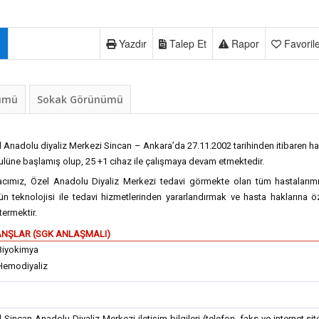
Yazdır
Talep Et
Rapor
Favoril
nümü
Sokak Görünümü
 Anadolu diyaliz Merkezi Sincan – Ankara’da 27.11.2002 tarihinden itibaren h
lüne başlamış olup, 25 +1 cihaz ile çalışmaya devam etmektedir.
cımız, Özel Anadolu Diyaliz Merkezi tedavi görmekte olan tüm hastalarımı
n teknolojisi ile tedavi hizmetlerinden yararlandırmak ve hasta haklarına 
ermektir.
NŞLAR (SGK ANLAŞMALI)
Biyokimya
Hemodiyaliz
 Sincan Anadolu Diyaliz Merkezi iletişim bilgileri (telefon, faks ve internet sit