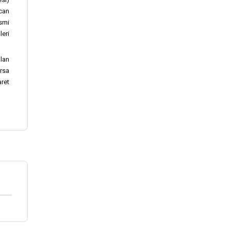
ncan
esmi
leri
ulan
orsa
ret