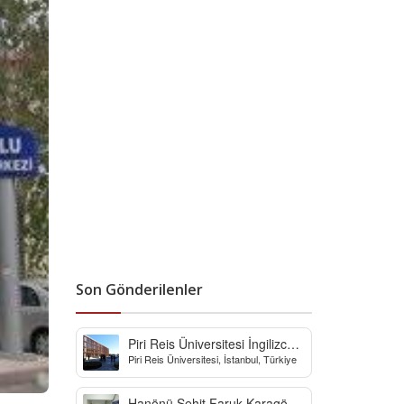
Son Gönderilenler
Piri Reis Üniversitesi İngilizce
Piri Reis Üniversitesi, İstanbul, Türkiye
Hazırlık Bölümü
Hanönü Şehit Faruk Karagöz