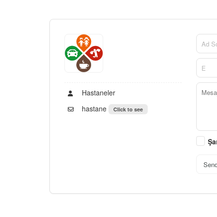
Hastaneler
hastane
Click to see
Şa
Sen