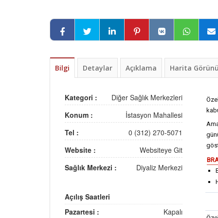
Bilgi
Detaylar
Açıklama
Harita Görü
Kategori :
Diğer Sağlık Merkezleri
Özel
kabu
Konum :
İstasyon Mahallesi
Ama
Tel :
0 (312) 270-5071
günü
göst
Website :
Websiteye Git
BRA
Sağlık Merkezi :
Diyaliz Merkezi
Açılış Saatleri
Pazartesi :
Kapalı
Özel