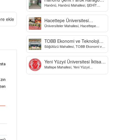
Hanönü, Hanönü Mahallesi, ŞEHİT
Yatılı Bölge Ortaokulu
fARUK KARAGÖZ İLKOKULU, Yücel
Sokak, Kastamonu, Türkiye
ere ekle
Hacettepe Üniversitesi
Üniversiteler Mahallesi, Hacettepe
Biyomekanik Laboratuvarı
Üniversitesi Spor Bilimleri Ve Teknolojisi
Yo, Çankaya/Ankara, Türkiye
TOBB Ekonomi ve Teknoloji
Söğütözü Mahallesi, TOBB Ekonomi ve
Üniversitesi
Teknoloji Üniversitesi, Söğütözü
Caddesi, Ankara, Türkiye
Yeni Yüzyıl Üniversitesi İktisadi
asta
Maltepe Mahallesi, Yeni Yüzyıl
ve İdari Bilimler Fakültesi
Üniversitesi, İstanbul, Türkiye
zın
özen
esi)