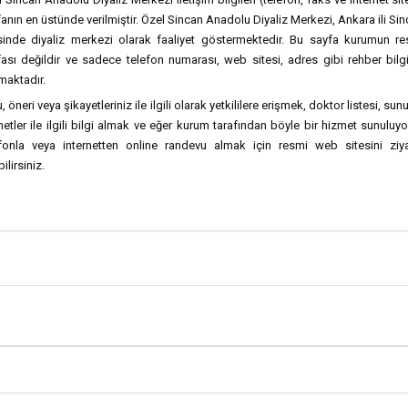
anın en üstünde verilmiştir. Özel Sincan Anadolu Diyaliz Merkezi, Ankara ili Si
esinde diyaliz merkezi olarak faaliyet göstermektedir. Bu sayfa kurumun r
ası değildir ve sadece telefon numarası, web sitesi, adres gibi rehber bilgi
maktadır.
, öneri veya şikayetleriniz ile ilgili olarak yetkililere erişmek, doktor listesi, sun
etler ile ilgili bilgi almak ve eğer kurum tarafından böyle bir hizmet sunuluy
efonla veya internetten online randevu almak için resmi web sitesini ziya
ilirsiniz.