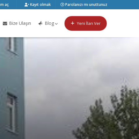
m aç
Kayıt olmak
Parolanızı mı unuttunuz
Bize Ulaşın
Blog
Yeni İlan Ver