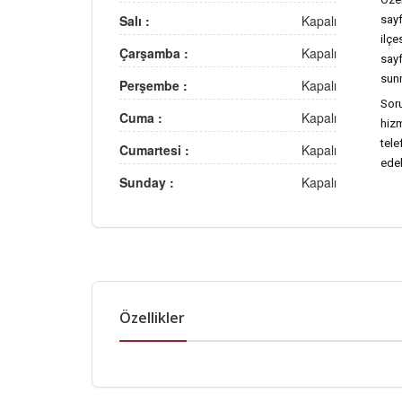
Salı :
Kapalı
sayf
ilç
Çarşamba :
Kapalı
sayf
sun
Perşembe :
Kapalı
Soru
Cuma :
Kapalı
hizm
tel
Cumartesi :
Kapalı
edeb
Sunday :
Kapalı
Özellikler