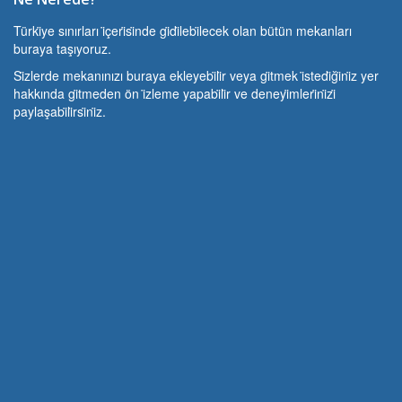
Türki̇ye sınırları i̇çeri̇si̇nde gi̇di̇lebi̇lecek olan bütün mekanları
buraya taşıyoruz.
Si̇zlerde mekanınızı buraya ekleyebi̇li̇r veya gi̇tmek i̇stedi̇ği̇ni̇z yer
hakkında gi̇tmeden ön i̇zleme yapabi̇li̇r ve deneyi̇mleri̇ni̇zi̇
paylaşabi̇li̇rsi̇ni̇z.