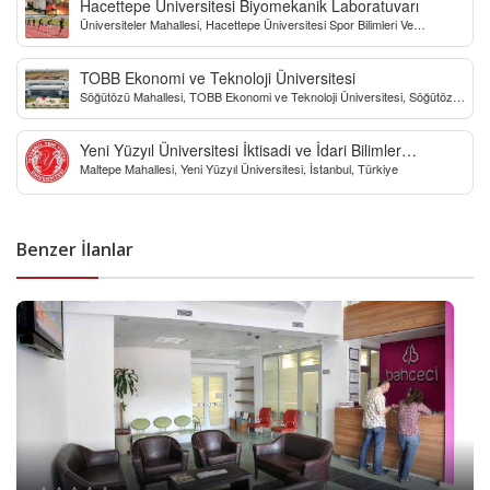
Hacettepe Üniversitesi Biyomekanik Laboratuvarı
Üniversiteler Mahallesi, Hacettepe Üniversitesi Spor Bilimleri Ve
Teknolojisi Yo, Çankaya/Ankara, Türkiye
TOBB Ekonomi ve Teknoloji Üniversitesi
Söğütözü Mahallesi, TOBB Ekonomi ve Teknoloji Üniversitesi, Söğütözü
Caddesi, Ankara, Türkiye
Yeni Yüzyıl Üniversitesi İktisadi ve İdari Bilimler
Maltepe Mahallesi, Yeni Yüzyıl Üniversitesi, İstanbul, Türkiye
Fakültesi
Benzer İlanlar