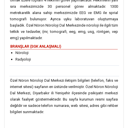
olmak üzere toplam 4 hekimin görev yapmaktadır. Hekimlerin yanı
sıra merkezimizde 30 personel görev almaktadır. 1300
metrekarelik alana sahip merkezimizde EEG ve EMG ile sprial
tomografi bulunuyor. Ayrıca uyku laboratuvarı oluşturmaya
başladık. Özel Nöron Nöroloji Dal Merkezinde nöroloji ile ilgili tüm
tetkik ve tedaviler, (mr, tomografi, eeg, emg, usg, röntgen, vep
emg) yapılmaktadır.
BRANŞLAR (SGK ANLAŞMALI)
Nöroloji
Radyoloji
Özel Nöron Nöroloji Dal Merkezi iletişim bilgileri (telefon, faks ve
internet sitesi) sayfanın en üstünde verilmiştir. Özel Nöron Nöroloji
Dal Merkezi, Diyarbakır ili Yenişehir ilçesinde psikiyatri merkezi
olarak faaliyet göstermektedir. Bu sayfa kurumun resmi sayfası
değildir ve sadece telefon numarası, web sitesi, adres gibi rehber
bilgileri sunmaktadır.