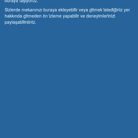
buraya taşıyoruz.
Si̇zlerde mekanınızı buraya ekleyebi̇li̇r veya gi̇tmek i̇stedi̇ği̇ni̇z yer
hakkında gi̇tmeden ön i̇zleme yapabi̇li̇r ve deneyi̇mleri̇ni̇zi̇
paylaşabi̇li̇rsi̇ni̇z.