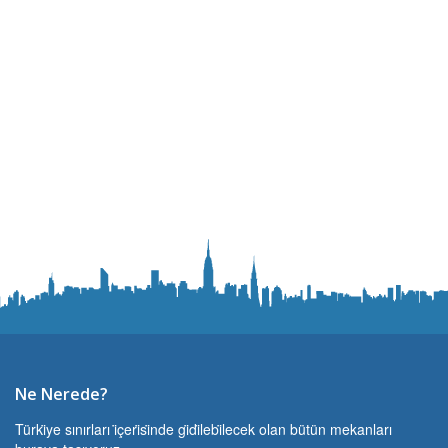
Ne Nerede?
Türki̇ye sınırları i̇çeri̇si̇nde gi̇di̇lebi̇lecek olan bütün mekanları