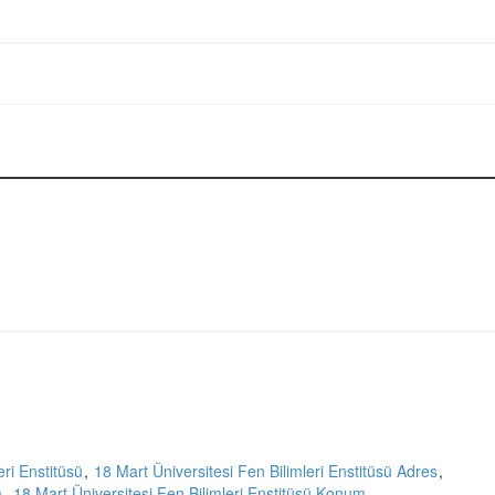
eri Enstitüsü
18 Mart Üniversitesi Fen Bilimleri Enstitüsü Adres
a
18 Mart Üniversitesi Fen Bilimleri Enstitüsü Konum