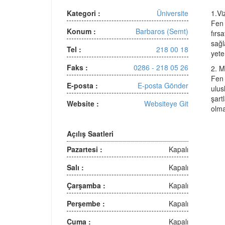
Kategori :
Üniversite
1.Vi
Fen 
Konum :
Barbaros (Semt)
fırs
sağl
Tel :
218 00 18
yete
Faks :
0286 - 218 05 26
2. M
Fen 
E-posta :
E-posta Gönder
ulus
şart
Website :
Websiteye Git
olma
Açılış Saatleri
Pazartesi :
Kapalı
Salı :
Kapalı
Çarşamba :
Kapalı
Perşembe :
Kapalı
Cuma :
Kapalı