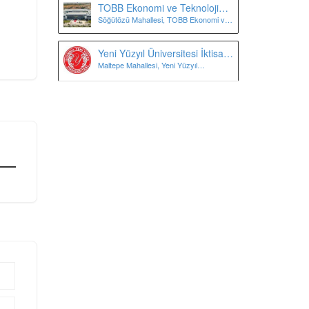
TOBB Ekonomi ve Teknoloji
Söğütözü Mahallesi, TOBB Ekonomi ve
Üniversitesi
Teknoloji Üniversitesi, Söğütözü
Caddesi, Ankara, Türkiye
Yeni Yüzyıl Üniversitesi İktisadi
Maltepe Mahallesi, Yeni Yüzyıl
ve İdari Bilimler Fakültesi
Üniversitesi, İstanbul, Türkiye