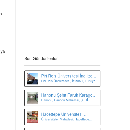
na
nya
Son Gönderilenler
Piri Reis Üniversitesi İngilizce
Piri Reis Üniversitesi, İstanbul, Türkiye
Hazırlık Bölümü
Hanönü Şehit Faruk Karagöz
Hanönü, Hanönü Mahallesi, ŞEHİT
Yatılı Bölge Ortaokulu
fARUK KARAGÖZ İLKOKULU, Yücel
Sokak, Kastamonu, Türkiye
Hacettepe Üniversitesi
Üniversiteler Mahallesi, Hacettepe
Biyomekanik Laboratuvarı
Üniversitesi Spor Bilimleri Ve Teknolojisi
Yo, Çankaya/Ankara, Türkiye