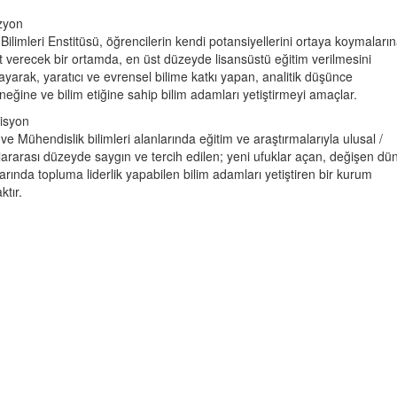
zyon
Bilimleri Enstitüsü, öğrencilerin kendi potansiyellerini ortaya koymaları
at verecek bir ortamda, en üst düzeyde lisansüstü eğitim verilmesini
ayarak, yaratıcı ve evrensel bilime katkı yapan, analitik düşünce
neğine ve bilim etiğine sahip bilim adamları yetiştirmeyi amaçlar.
isyon
ve Mühendislik bilimleri alanlarında eğitim ve araştırmalarıyla ulusal /
lararası düzeyde saygın ve tercih edilen; yeni ufuklar açan, değişen dü
larında topluma liderlik yapabilen bilim adamları yetiştiren bir kurum
ktır.