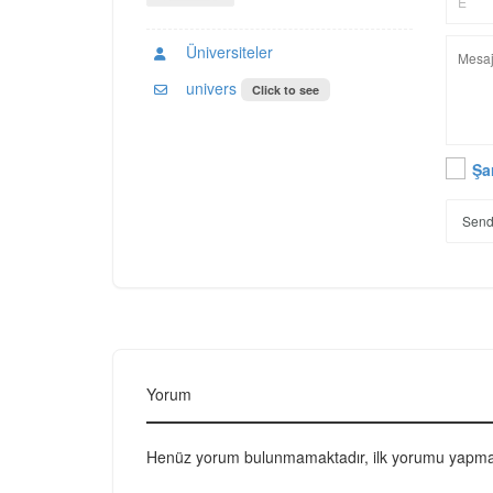
Üniversiteler
univers
Click to see
Şa
Send
Yorum
Henüz yorum bulunmamaktadır, ilk yorumu yapmak