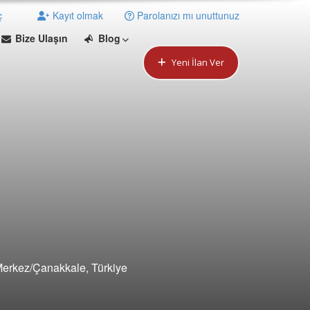
ç
Kayıt olmak
Parolanızı mı unuttunuz
Bize Ulaşın
Blog
Yeni İlan Ver
 Merkez/Çanakkale, Türkiye