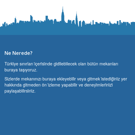
Ne Nerede?
Türki̇ye sınırları i̇çeri̇si̇nde gi̇di̇lebi̇lecek olan bütün mekanları
buraya taşıyoruz.
Si̇zlerde mekanınızı buraya ekleyebi̇li̇r veya gi̇tmek i̇stedi̇ği̇ni̇z yer
hakkında gi̇tmeden ön i̇zleme yapabi̇li̇r ve deneyi̇mleri̇ni̇zi̇
paylaşabi̇li̇rsi̇ni̇z.