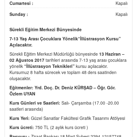
Cumartesi :
Kapalı
Sunday :
Kapalı
Sürekli Eğitim Merkezi Bünyesinde
7-13 Yaş Arası Çocuklara Yönelik“İllüstrasyon Kursu”
Açılacaktır.
Sürekli Eğitim Merkezi Müdürlüğü bünyesinde
13 Haziran –
02 Ağustos 2017
tarihleri arasında 7-13 yaş arası çocuklara
yönelik
“İllüstrasyon Teknikleri”
kursu açılacaktır.
Kursumuz 8 hafta sürecek ve toplam 48 ders saatinden
oluşacaktır.
Eğitmenler: Yrd. Doç. Dr. Deniz KÜRŞAD – Öğr. Gör.
Özlem UYAN
Kurs Günleri ve Saatleri:
Salı- Çarşamba (17.00 -20.00
saatleri arasında)
Kurs Yeri:
Güzel Sanatlar Fakültesi Grafik Tasarımı Atölyesi
Kurs ücreti:
750 TL (2 aylık kurs ücreti )
Başvuru :
Ziraat Bankası 18 Mart Şubesi 2294-12157748-