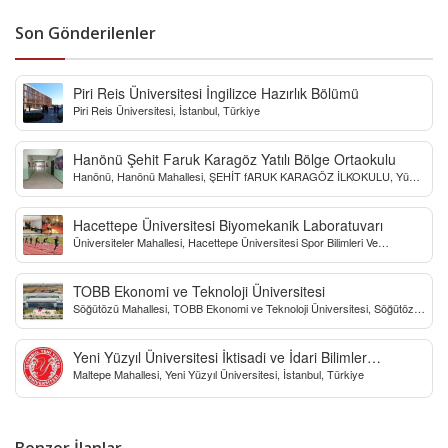
Son Gönderilenler
Piri Reis Üniversitesi İngilizce Hazırlık Bölümü
Piri Reis Üniversitesi, İstanbul, Türkiye
Hanönü Şehit Faruk Karagöz Yatılı Bölge Ortaokulu
Hanönü, Hanönü Mahallesi, ŞEHİT fARUK KARAGÖZ İLKOKULU, Yücel
Sokak, Kastamonu, Türkiye
Hacettepe Üniversitesi Biyomekanik Laboratuvarı
Üniversiteler Mahallesi, Hacettepe Üniversitesi Spor Bilimleri Ve
Teknolojisi Yo, Çankaya/Ankara, Türkiye
TOBB Ekonomi ve Teknoloji Üniversitesi
Söğütözü Mahallesi, TOBB Ekonomi ve Teknoloji Üniversitesi, Söğütözü
Caddesi, Ankara, Türkiye
Yeni Yüzyıl Üniversitesi İktisadi ve İdari Bilimler
Maltepe Mahallesi, Yeni Yüzyıl Üniversitesi, İstanbul, Türkiye
Fakültesi
Benzer İlanlar