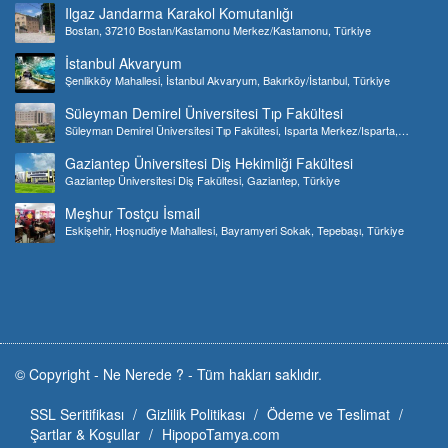
Ilgaz Jandarma Karakol Komutanlığı
Bostan, 37210 Bostan/Kastamonu Merkez/Kastamonu, Türkiye
İstanbul Akvaryum
Şenlikköy Mahallesi, İstanbul Akvaryum, Bakırköy/İstanbul, Türkiye
Süleyman Demirel Üniversitesi Tıp Fakültesi
Süleyman Demirel Üniversitesi Tıp Fakültesi, Isparta Merkez/Isparta,
Türkiye
Gaziantep Üniversitesi Diş Hekimliği Fakültesi
Gaziantep Üniversitesi Diş Fakültesi, Gaziantep, Türkiye
Meşhur Tostçu İsmail
Eskişehir, Hoşnudiye Mahallesi, Bayramyeri Sokak, Tepebaşı, Türkiye
© Copyright -
Ne Nerede ?
-
Tüm hakları saklıdır.
SSL Seritifikası
Gizlilik Politikası
Ödeme ve Teslimat
Şartlar & Koşullar
HipopoTamya.com