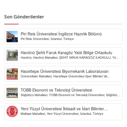
Son Gönderilenler
Piri Reis Üniversitesi İngilizce Hazırlık Bölümü
Piri Reis Üniversitesi, İstanbul, Türkiye
Hanönü Şehit Faruk Karagöz Yatılı Bölge Ortaokulu
Hanönü, Hanönü Mahallesi, ŞEHİT fARUK KARAGÖZ İLKOKULU, Yücel
Sokak, Kastamonu, Türkiye
Hacettepe Üniversitesi Biyomekanik Laboratuvarı
Üniversiteler Mahallesi, Hacettepe Üniversitesi Spor Bilimleri Ve
Teknolojisi Yo, Çankaya/Ankara, Türkiye
TOBB Ekonomi ve Teknoloji Üniversitesi
Söğütözü Mahallesi, TOBB Ekonomi ve Teknoloji Üniversitesi, Söğütözü
Caddesi, Ankara, Türkiye
Yeni Yüzyıl Üniversitesi İktisadi ve İdari Bilimler
Maltepe Mahallesi, Yeni Yüzyıl Üniversitesi, İstanbul, Türkiye
Fakültesi