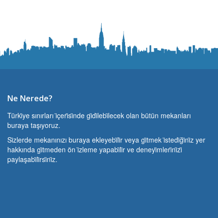
Ne Nerede?
Türki̇ye sınırları i̇çeri̇si̇nde gi̇di̇lebi̇lecek olan bütün mekanları
buraya taşıyoruz.
Si̇zlerde mekanınızı buraya ekleyebi̇li̇r veya gi̇tmek i̇stedi̇ği̇ni̇z yer
hakkında gi̇tmeden ön i̇zleme yapabi̇li̇r ve deneyi̇mleri̇ni̇zi̇
paylaşabi̇li̇rsi̇ni̇z.