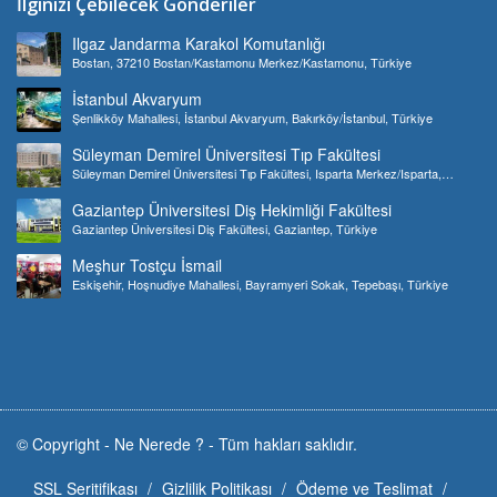
İlginizi Çebilecek Gönderiler
Ilgaz Jandarma Karakol Komutanlığı
Bostan, 37210 Bostan/Kastamonu Merkez/Kastamonu, Türkiye
İstanbul Akvaryum
Şenlikköy Mahallesi, İstanbul Akvaryum, Bakırköy/İstanbul, Türkiye
Süleyman Demirel Üniversitesi Tıp Fakültesi
Süleyman Demirel Üniversitesi Tıp Fakültesi, Isparta Merkez/Isparta,
Türkiye
Gaziantep Üniversitesi Diş Hekimliği Fakültesi
Gaziantep Üniversitesi Diş Fakültesi, Gaziantep, Türkiye
Meşhur Tostçu İsmail
Eskişehir, Hoşnudiye Mahallesi, Bayramyeri Sokak, Tepebaşı, Türkiye
© Copyright -
Ne Nerede ?
-
Tüm hakları saklıdır.
SSL Seritifikası
Gizlilik Politikası
Ödeme ve Teslimat