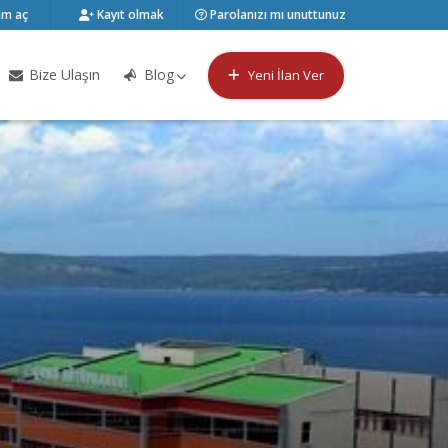
m aç
Kayıt olmak
Parolanızı mı unuttunuz
Bize Ulaşın
Blog
Yeni İlan Ver