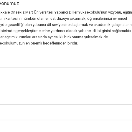
yonumuz
kkale Onsekiz Mart Üniversitesi Yabancı Diller Yüksekokulu’nun vizyonu, eğiti
tim kalitesini mümkün olan en üst düzeye çıkarmak, öğrencilerimizi evrensel
yde geçerliliği olan yabancı dil seviyesine ulaştırmak ve akademik çalışmaların
i biçimde gerçekleştirmelerine yardımcı olacak yabancı dil bilgisini sağlamaktır.
er eğitim kurumları arasında ayrıcalıklı bir konuma yükselmek de
ekokulumuzun en önemli hedeflerinden biridir.