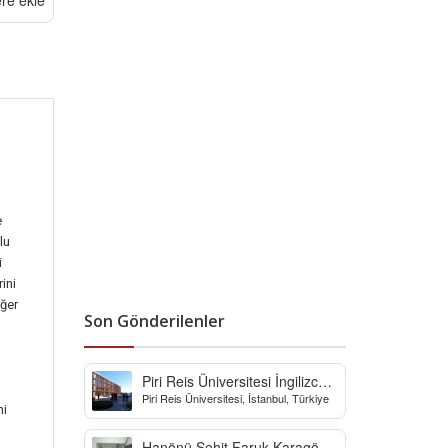
ere ekle
e
lu
i
ini
iğer
Son Gönderilenler
Piri Reis Üniversitesi İngilizce
Piri Reis Üniversitesi, İstanbul, Türkiye
Hazırlık Bölümü
ni
Hanönü Şehit Faruk Karagöz