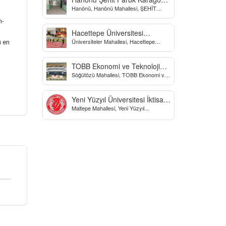
Hanönü, Hanönü Mahallesi, ŞEHİT
Yatılı Bölge Ortaokulu
fARUK KARAGÖZ İLKOKULU, Yücel
m-
Sokak, Kastamonu, Türkiye
Hacettepe Üniversitesi
Üniversiteler Mahallesi, Hacettepe
Biyomekanik Laboratuvarı
ı en
Üniversitesi Spor Bilimleri Ve Teknolojisi
Yo, Çankaya/Ankara, Türkiye
TOBB Ekonomi ve Teknoloji
Söğütözü Mahallesi, TOBB Ekonomi ve
Üniversitesi
Teknoloji Üniversitesi, Söğütözü
Caddesi, Ankara, Türkiye
Yeni Yüzyıl Üniversitesi İktisadi
Maltepe Mahallesi, Yeni Yüzyıl
ve İdari Bilimler Fakültesi
Üniversitesi, İstanbul, Türkiye