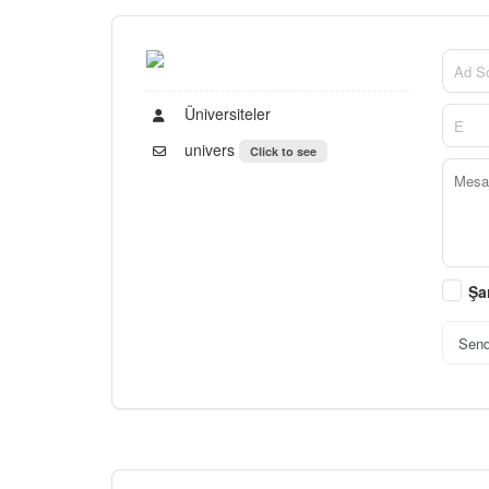
Üniversiteler
univers
Click to see
Şa
Sen