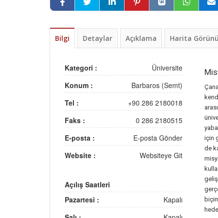
Bilgi
Detaylar
Açıklama
Harita Görü
Kategori :
Üniversite
Mi
Konum :
Barbaros (Semt)
Çana
kend
Tel :
+90 286 2180018
aras
üniv
Faks :
0 286 2180515
yaban
E-posta :
E-posta Gönder
için 
de k
Website :
Websiteye Git
misy
kulla
geliş
Açılış Saatleri
gerçe
Pazartesi :
Kapalı
biçi
hede
Salı :
Kapalı