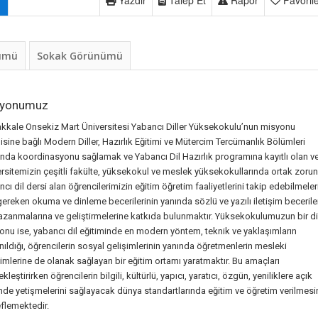
Yazdır
Talep Et
Rapor
Favoril
nümü
Sokak Görünümü
syonumuz
kkale Onsekiz Mart Üniversitesi Yabancı Diller Yüksekokulu’nun misyonu
isine bağlı Modern Diller, Hazırlık Eğitimi ve Mütercim Tercümanlık Bölümleri
ında koordinasyonu sağlamak ve Yabancı Dil Hazırlık programına kayıtlı olan v
ersitemizin çeşitli fakülte, yüksekokul ve meslek yüksekokullarında ortak zorun
cı dil dersi alan öğrencilerimizin eğitim öğretim faaliyetlerini takip edebilmeler
gereken okuma ve dinleme becerilerinin yanında sözlü ve yazılı iletişim beceriler
azanmalarına ve geliştirmelerine katkıda bulunmaktır. Yüksekokulumuzun bir d
onu ise, yabancı dil eğitiminde en modern yöntem, teknik ve yaklaşımların
nıldığı, öğrencilerin sosyal gelişimlerinin yanında öğretmenlerin mesleki
imlerine de olanak sağlayan bir eğitim ortamı yaratmaktır. Bu amaçları
kleştirirken öğrencilerin bilgili, kültürlü, yapıcı, yaratıcı, özgün, yeniliklere açık
mde yetişmelerini sağlayacak dünya standartlarında eğitim ve öğretim verilmesi
flemektedir.