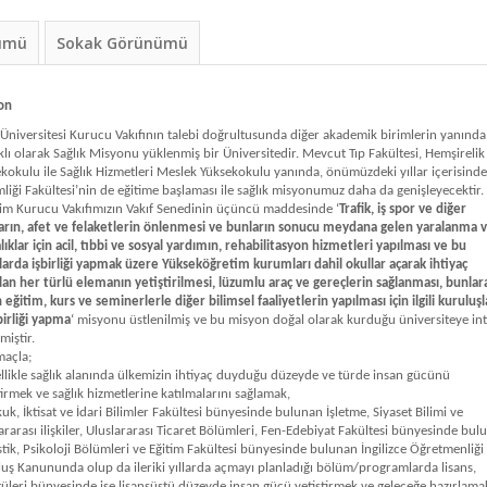
nümü
Sokak Görünümü
on
Üniversitesi Kurucu Vakıfının talebi doğrultusunda diğer akademik birimlerin yanında
ıklı olarak Sağlık Misyonu yüklenmiş bir Üniversitedir. Mevcut Tıp Fakültesi, Hemşirelik
kokulu ile Sağlık Hizmetleri Meslek Yüksekokulu yanında, önümüzdeki yıllar içerisinde
liği Fakültesi’nin de eğitime başlaması ile sağlık misyonumuz daha da genişleyecektir.
im Kurucu Vakıfımızın Vakıf Senedinin üçüncü maddesinde ‘
Trafik, iş spor ve diğer
arın, afet ve felaketlerin önlenmesi ve bunların sonucu meydana gelen yaralanma 
lıklar için acil, tıbbi ve sosyal yardımın, rehabilitasyon hizmetleri yapılması ve bu
arda işbirliği yapmak üzere Yükseköğretim kurumları dahil okullar açarak ihtiyaç
an her türlü elemanın yetiştirilmesi, lüzumlu araç ve gereçlerin sağlanması, bunlar
in eğitim, kurs ve seminerlerle diğer bilimsel faaliyetlerin yapılması için ilgili kuruluşl
şbirliği yapma
‘ misyonu üstlenilmiş ve bu misyon doğal olarak kurduğu üniversiteye int
lmiştir.
maçla;
llikle sağlık alanında ülkemizin ihtiyaç duyduğu düzeyde ve türde insan gücünü
tirmek ve sağlık hizmetlerine katılmalarını sağlamak,
uk, İktisat ve İdari Bilimler Fakültesi bünyesinde bulunan İşletme, Siyaset Bilimi ve
ararası ilişkiler, Uluslararası Ticaret Bölümleri, Fen-Edebiyat Fakültesi bünyesinde bul
istik, Psikoloji Bölümleri ve Eğitim Fakültesi bünyesinde bulunan İngilizce Öğretmenliği 
uş Kanununda olup da ileriki yıllarda açmayı planladığı bölüm/programlarda lisans,
tüleri bünyesinde ise lisansüstü düzeyde insan gücü yetiştirmek ve geleceğe hazırlama