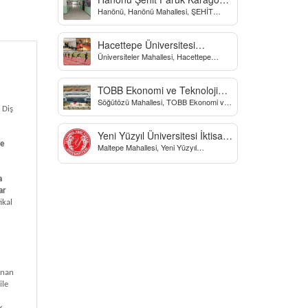
Hanönü, Hanönü Mahallesi, ŞEHİT
Yatılı Bölge Ortaokulu
fARUK KARAGÖZ İLKOKULU, Yücel
Sokak, Kastamonu, Türkiye
Hacettepe Üniversitesi
Üniversiteler Mahallesi, Hacettepe
Biyomekanik Laboratuvarı
Üniversitesi Spor Bilimleri Ve Teknolojisi
Yo, Çankaya/Ankara, Türkiye
TOBB Ekonomi ve Teknoloji
Söğütözü Mahallesi, TOBB Ekonomi ve
Üniversitesi
 Diş
Teknoloji Üniversitesi, Söğütözü
Caddesi, Ankara, Türkiye
Yeni Yüzyıl Üniversitesi İktisadi
ve
Maltepe Mahallesi, Yeni Yüzyıl
ve İdari Bilimler Fakültesi
Üniversitesi, İstanbul, Türkiye
a
ar
ikal
unan
ile
k,