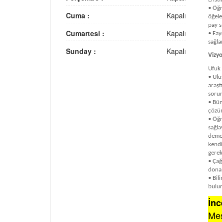
• Öğr
Cuma :
Kapalı
öğele
pay s
Cumartesi :
Kapalı
• Fay
sağl
Sunday :
Kapalı
Vizy
Ufuk 
• Ulu
araşt
sorun
• Bün
çözüm
• Öğr
sağla
demok
kendi
gerek
• Çağ
donan
• Bil
bulu
İn
Mes