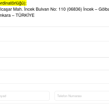
rdinatörlüğü):
ılcaşar Mah. İncek Bulvarı No: 110 (06836) İncek – Gölb
Ankara – TÜRKİYE