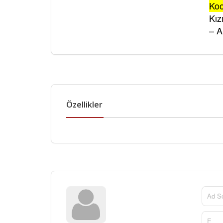
Koo
Kız
– 
Özellikler