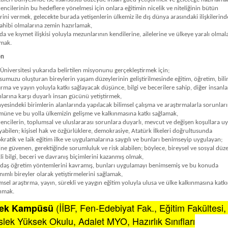
encilerinin bu hedeflere yönelmesi için onlara eğitimin nicelik ve niteliğinin bütün
rini vermek, gelecekte burada yetişenlerin ülkemiz ile dış dünya arasındaki ilişkilerind
ahibi olmalarına zemin hazırlamak,
da ve kıymet ilişkisi yoluyla mezunlarının kendilerine, ailelerine ve ülkeye yaralı olmala
amak.
on
Üniversitesi yukarıda belirtilen misyonunu gerçekleştirmek için;
sumuzu oluşturan bireylerin yaşam düzeylerinin geliştirilmesinde eğitim, öğretim, bili
ırma ve yayın yoluyla katkı sağlayacak düşünce, bilgi ve becerilere sahip, diğer insanla
larına karşı duyarlı insan gücünü yetiştirmek,
yesindeki birimlerin alanlarında yapılacak bilimsel çalışma ve araştırmalarla sorunlar
üne ve bu yolla ülkemizin gelişme ve kalkınmasına katkı sağlamak,
encilerin, toplumsal ve uluslararası sorunlara duyarlı, mevcut ve değişen koşullara 
yabilen; kişisel hak ve özğürlüklere, demokrasiye, Atatürk İlkeleri doğrultusunda
ratik ve laik eğitim ilke ve uygulamalarına saygılı ve bunları benimseyip uygulayan;
ne güvenen, gerektiğinde sorumluluk ve risk alabilen; böylece, bireysel ve sosyal düz
li bilgi, beceri ve davranış biçimlerini kazanmış olmak,
daş öğretim yöntemlerini kavramış, bunları uygulamayı benimsemiş ve bu konuda
ımlı bireyler olarak yetiştirmelerini sağlamak,
imsel araştırma, yayın, sürekli ve yaygın eğitim yoluyla ulusa ve ülke kalkınmasına katk
nmak.
(İİBF, Fen-Edebiyat Fak., Eğitim Fakültesi
cek Kampüsü
lek Yüksek Okulu, Adalet MYO, Hazırlık Sınıfları