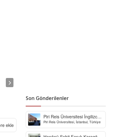
Son Gönderilenler
Piri Reis Üniversitesi İngilizce
Piri Reis Üniversitesi, İstanbul, Türkiye
Hazırlık Bölümü
ere ekle
Hanönü Şehit Faruk Karagöz