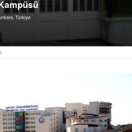
k Kampüsü
Ankara, Türkiye
ü