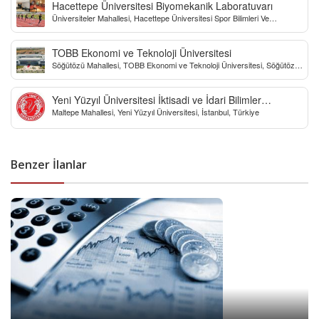
Hacettepe Üniversitesi Biyomekanik Laboratuvarı
Üniversiteler Mahallesi, Hacettepe Üniversitesi Spor Bilimleri Ve
Teknolojisi Yo, Çankaya/Ankara, Türkiye
TOBB Ekonomi ve Teknoloji Üniversitesi
Söğütözü Mahallesi, TOBB Ekonomi ve Teknoloji Üniversitesi, Söğütözü
Caddesi, Ankara, Türkiye
Yeni Yüzyıl Üniversitesi İktisadi ve İdari Bilimler
Maltepe Mahallesi, Yeni Yüzyıl Üniversitesi, İstanbul, Türkiye
Fakültesi
Benzer İlanlar