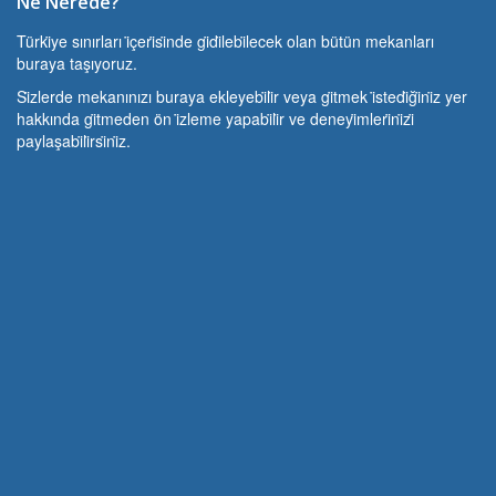
Ne Nerede?
Türki̇ye sınırları i̇çeri̇si̇nde gi̇di̇lebi̇lecek olan bütün mekanları
buraya taşıyoruz.
Si̇zlerde mekanınızı buraya ekleyebi̇li̇r veya gi̇tmek i̇stedi̇ği̇ni̇z yer
hakkında gi̇tmeden ön i̇zleme yapabi̇li̇r ve deneyi̇mleri̇ni̇zi̇
paylaşabi̇li̇rsi̇ni̇z.